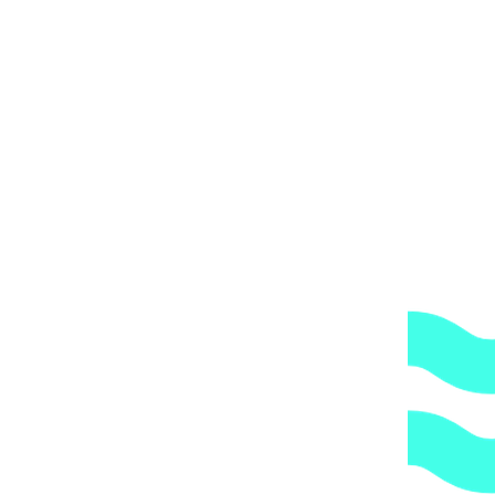
альные воздухоосушители
Канальный осушитель воздуха Sabiel 
, 220 В (2601 U) арт. 2601 U
751513
₽
тип 5, объём осушения 5 л/ч арт. 65898
854265
₽