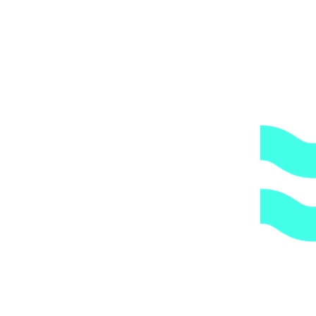
Водозабор Xenozone с антивихревой крышкой,
диаметр 165 мм, 2,0′ (внутр.) плитка арт.
ВЗ.620.1
6201
₽
В избранное
В корзину
Быстрый просмотр
Закрыть
Водозабор Xenozone с антивихревой крышкой,
диаметр 165х100 мм, 2,5′ (наружн.) плитка арт.
ВЗ.625.1
7087
₽
В избранное
В корзину
Быстрый просмотр