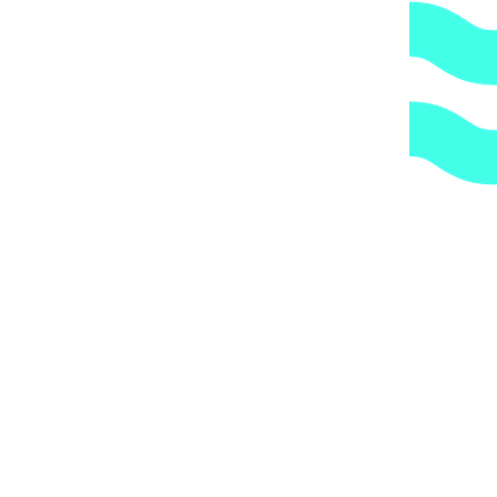
Закрыть
pH-минус жидкий AquaDoctor, 30 л
3369
₽
В избранное
В корзину
Быстрый просмотр
20 л
30 л
Закрыть
pH-минус жидкий Контистабил-, 20л 30л
1422
₽
–
1964
₽
Диапазон цен: 1422 ₽ – 1964 ₽
В избранное
Выберите параметры
Быстрый просмотр
1 кг
Закрыть
pH-плюс гранулы AquaDoctor, 1 кг