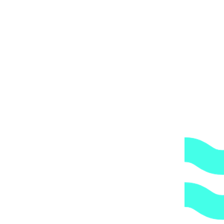
Вы получите груз на терминале ТК в своем городе,
либо, заказав дополнительно экспедирование по городу,
по указанному Вами адресу.
ОБРАТИТЕ ВНИМАНИЕ,
что транспортная
компания всегда оставляет за собой право сделать
дополнительную обрешетку груза, который по их
мнению является хрупким или имеет класс
опасности, это, в свою очередь, увеличивает
стоимость доставки согласно их прайс-листу.
Артикул:
802005
Категории:
Регуляторы pH
,
Химия для
бассейна
1.
Доступные цены.
Прямые поставки оборудования.