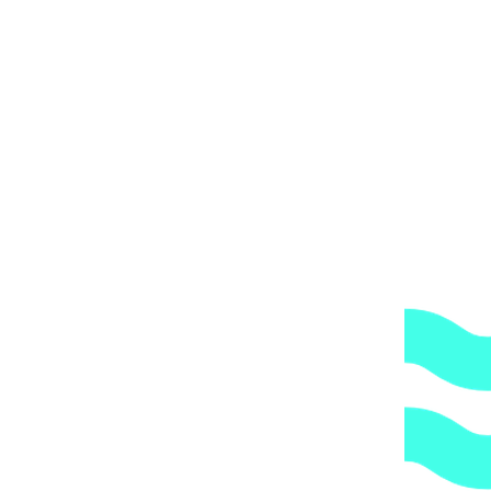
Закрыть
Измеритель потока воды Dinotec (реле протока)
из PVC DN 200, 80 – 400 м3/час арт. 0990-358-00
328183
₽
В избранное
В корзину
Быстрый просмотр