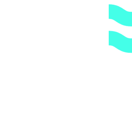
В избранное
В корзину
Быстрый просмотр
-99%
Закрыть
Пневмо-кнопка Waterway (650-3100)
3026
₽
Первоначальная цена составляла 3026 ₽.
1954
₽
Текущая
цена: 1954 ₽.
В избранное
В корзину
Быстрый просмотр
-99%
Закрыть
Регулятор воздуха без накладки из
нержавеющей стали Waterway /660-3000 арт. 660-
3000