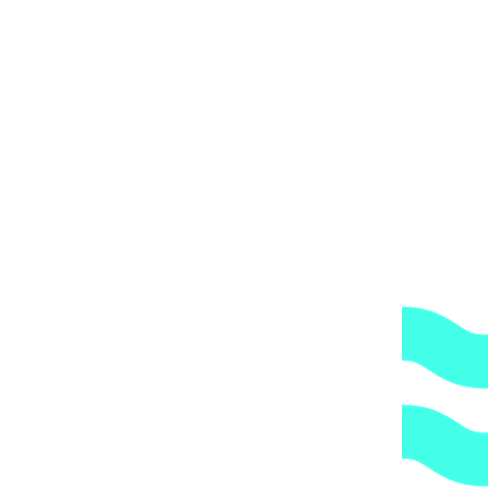
Kokido Olimpic K017BU/W арт. K017BU/W
рвоначальная цена составляла 8289 ₽.
6247
₽
Текущая цена: 6247 
 (белый) арт. K001WBX/LX/W(ver2)
4301
₽