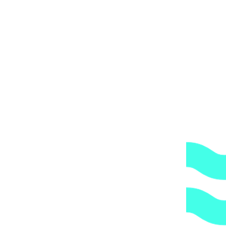
Скиммер Xenozone с системой электронного контроля уровня
воды 2' ВР (под плёнку) AISI-304 арт. СК.30.0
58196
₽
Назад в каталог
Следующий продукт
Скиммер Xenozone 1,5' ВР (под плёнку) AISI-316 арт.
СК.15.2/1
29575
₽