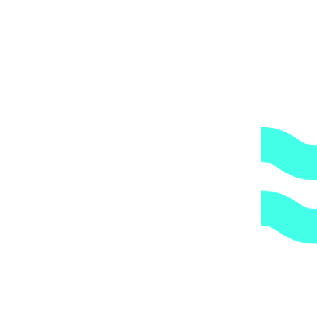
Артикул:
2fc8be9003d8
Категории:
Закладные детали
,
Форсунки
1.
Доступные цены.
Прямые поставки оборудования.
2.
Гарантия.