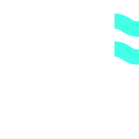
клеевое 1 1/2′, соединение верхнее арт. 20565
11017
₽
В избранное
В корзину
Быстрый просмотр
Закрыть
Вентиль многопозиционный AstralPool New
Generation с патрубком, резьба 1 1/2′, соединение
3 типа арт. 20569
8592
₽
В избранное
В корзину
Быстрый просмотр
Закрыть
Водопад AstralPool SilkFlow, длина 300 мм, ABS-