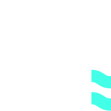
ол 90 град. 40 мм / Plimat
ла 302 ₽.
194
₽
Текущая цена: 194 ₽.
а 44 ₽.
40
₽
Текущая цена: 40 ₽.