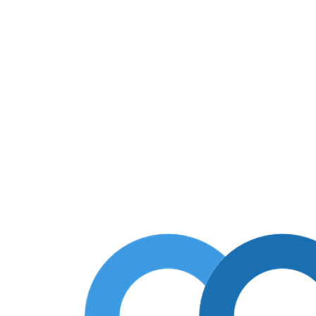
75
цена: 222 ₽.
а: 35 ₽.
E01075