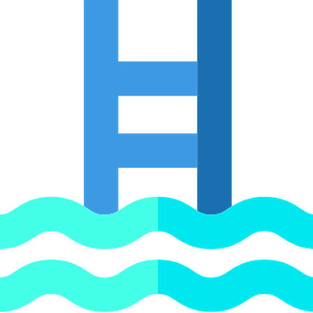
о водоснабжения (до 50С).