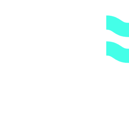
компания всегда оставляет за собой право сделать
дополнительную обрешетку груза, который по их
мнению является хрупким или имеет класс
опасности, это, в свою очередь, увеличивает
стоимость доставки согласно их прайс-листу.
Артикул:
1dcbd16c565e
Категории:
Трубы и держатели
,
Трубы
и фитинги
,
Хомуты
1.
Доступные цены.
Прямые поставки оборудования.