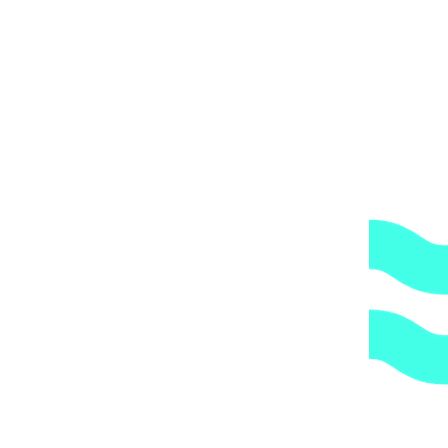
мнению является хрупким или имеет класс
опасности, это, в свою очередь, увеличивает
стоимость доставки согласно их прайс-листу.
Артикул:
f2c09584795b
Категории:
Комплектующие и
принадлежности для подводных пылесосов
,
Пылесосы, сачки,
щетки
1.
Доступные цены.
Прямые поставки оборудования.