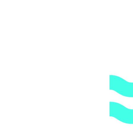
Вы получите груз на терминале ТК в своем городе,
либо, заказав дополнительно экспедирование по городу,
по указанному Вами адресу.
ОБРАТИТЕ ВНИМАНИЕ,
что транспортная
компания всегда оставляет за собой право сделать
дополнительную обрешетку груза, который по их
мнению является хрупким или имеет класс
опасности, это, в свою очередь, увеличивает
стоимость доставки согласно их прайс-листу.
Артикул:
c7aa52778903
Категории:
Галогеновое освещение
,
Освещение, подсветка
1.
Доступные цены.
Прямые поставки оборудования.