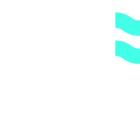
по указанному Вами адресу.
ОБРАТИТЕ ВНИМАНИЕ,
что транспортная
компания всегда оставляет за собой право сделать
дополнительную обрешетку груза, который по их
мнению является хрупким или имеет класс
опасности, это, в свою очередь, увеличивает
стоимость доставки согласно их прайс-листу.
Артикул:
AD0060BI00100
Категории:
Насосы дозирования
,
Насосы дозирования реагентов
,
Оборудование для
дезинфекции
1.
Доступные цены.
Прямые поставки оборудования.