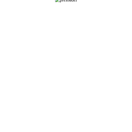
I, БЕЗ ПРЕФИЛЬТРА, ПЛАСТИК
ФОРМА БЫСТРОГО ЗАКАЗА