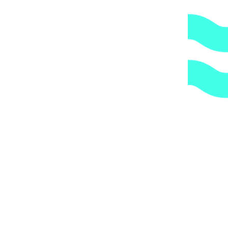
стоимость доставки согласно их прайс-листу.
Артикул:
6208-2RS
Категории:
Комплектующие и
принадлежности насосов
,
Насосы
1.
Доступные цены.
Прямые поставки оборудования.
2.