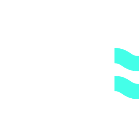
по указанному Вами адресу.
ОБРАТИТЕ ВНИМАНИЕ,
что транспортная
компания всегда оставляет за собой право сделать
дополнительную обрешетку груза, который по их
мнению является хрупким или имеет класс
опасности, это, в свою очередь, увеличивает
стоимость доставки согласно их прайс-листу.
Артикул:
2491
Категории:
Комбинированные препараты
,
Химия для бассейна
1.
Доступные цены.
Прямые поставки оборудования.