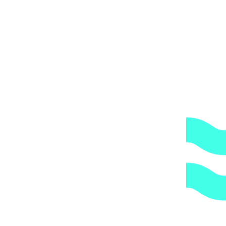
ОБРАТИТЕ ВНИМАНИЕ,
что транспортная
компания всегда оставляет за собой право сделать
дополнительную обрешетку груза, который по их
мнению является хрупким или имеет класс
опасности, это, в свою очередь, увеличивает
стоимость доставки согласно их прайс-листу.
Артикул:
1172011
Категории:
Запчасти, принадлежности
фильтров
,
Фильтры
1.
Доступные цены.
Прямые поставки оборудования.