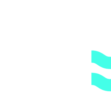
дополнительную обрешетку груза, который по их
мнению является хрупким или имеет класс
опасности, это, в свою очередь, увеличивает
стоимость доставки согласно их прайс-листу.
Артикул:
32431
Категории:
Песчаные фильтровальные
установки и фильтры
,
Фильтры
1.
Доступные цены.
Прямые поставки оборудования.