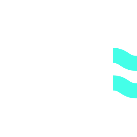
Артикул:
69251-0100
Категории:
Песчаные фильтровальные
установки и фильтры
,
Фильтры
1.
Доступные цены.
Прямые поставки оборудования.
2.
Гарантия.