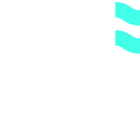
Вы получите груз на терминале ТК в своем городе,
либо, заказав дополнительно экспедирование по городу,
по указанному Вами адресу.
ОБРАТИТЕ ВНИМАНИЕ,
что транспортная
компания всегда оставляет за собой право сделать
дополнительную обрешетку груза, который по их
мнению является хрупким или имеет класс
опасности, это, в свою очередь, увеличивает
стоимость доставки согласно их прайс-листу.
Артикул:
АС 04.140/L
Категории:
Аттракционы
(гидромассаж)
,
Аэромассажные лежаки, сиденья и плато
1.
Доступные цены.
Прямые поставки оборудования.