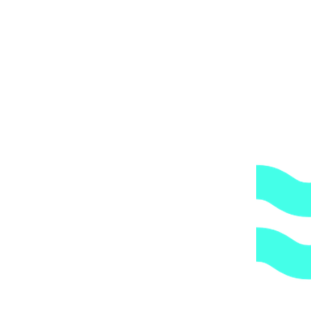
ОБРАТИТЕ ВНИМАНИЕ,
что транспортная
компания всегда оставляет за собой право сделать
дополнительную обрешетку груза, который по их
мнению является хрупким или имеет класс
опасности, это, в свою очередь, увеличивает
стоимость доставки согласно их прайс-листу.
Артикул:
АТ 03.35
Категории:
Закладные детали
,
Форсунки
1.
Доступные цены.
Прямые поставки оборудования.