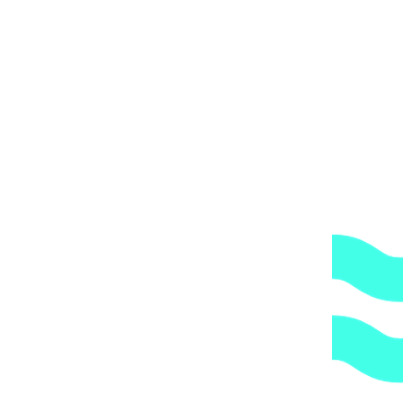
накладной, точную стоимость доставки, место
получения груза.
Вы получите груз на терминале ТК в своем городе,
либо, заказав дополнительно экспедирование по городу,
по указанному Вами адресу.
ОБРАТИТЕ ВНИМАНИЕ,
что транспортная
компания всегда оставляет за собой право сделать
дополнительную обрешетку груза, который по их
мнению является хрупким или имеет класс
опасности, это, в свою очередь, увеличивает
стоимость доставки согласно их прайс-листу.
Артикул:
3820020
Категории:
Закладные детали
,
Форсунки
1.
Доступные цены.
Прямые поставки оборудования.