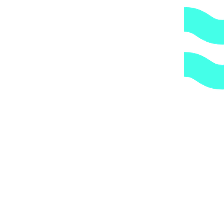
Вы получите груз на терминале ТК в своем городе,
либо, заказав дополнительно экспедирование по городу,
по указанному Вами адресу.
ОБРАТИТЕ ВНИМАНИЕ,
что транспортная
компания всегда оставляет за собой право сделать
дополнительную обрешетку груза, который по их
мнению является хрупким или имеет класс
опасности, это, в свою очередь, увеличивает
стоимость доставки согласно их прайс-листу.
Артикул:
30329
Категории:
Трубы и держатели
,
Трубы и
фитинги
,
Хомуты
1.
Доступные цены.
Прямые поставки оборудования.