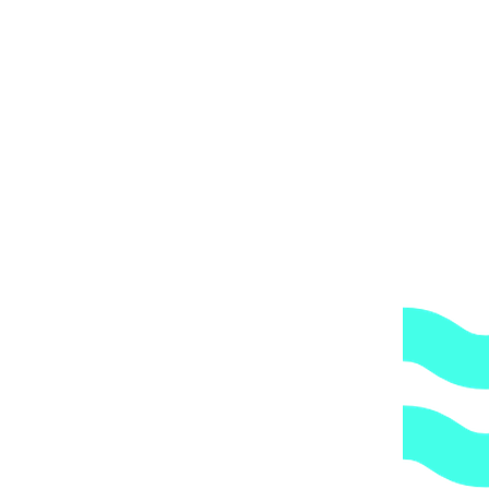
iva 63х40 мм
чественного ПВХ устойчивого к химии и окислению.
 мм