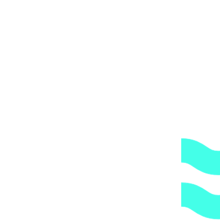
улка переходная ПВХ Aquaviva 225×110 мм