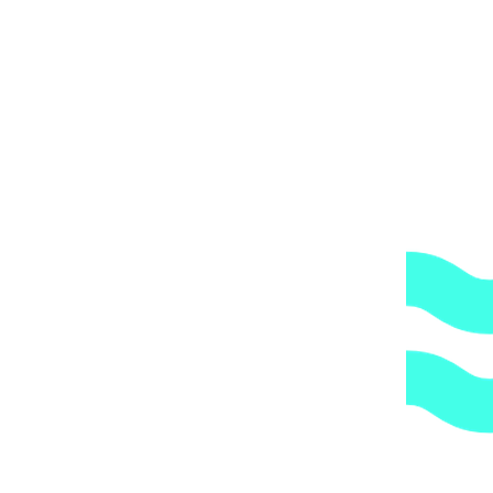
ОБРАТИТЕ ВНИМАНИЕ,
что транспортная
компания всегда оставляет за собой право сделать
дополнительную обрешетку груза, который по их
мнению является хрупким или имеет класс
опасности, это, в свою очередь, увеличивает
стоимость доставки согласно их прайс-листу.
Артикул:
458c5b94bf8a
Категории:
Трубы и держатели
,
Трубы
и фитинги
,
Хомуты
1.
Доступные цены.
Прямые поставки оборудования.