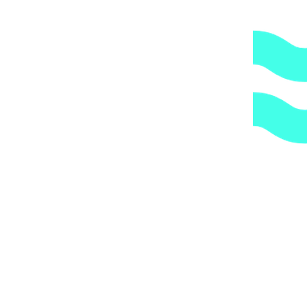
либо, заказав дополнительно экспедирование по городу,
по указанному Вами адресу.
ОБРАТИТЕ ВНИМАНИЕ,
что транспортная
компания всегда оставляет за собой право сделать
дополнительную обрешетку груза, который по их
мнению является хрупким или имеет класс
опасности, это, в свою очередь, увеличивает
стоимость доставки согласно их прайс-листу.
Артикул:
0718a82f3ee5
Категории:
Трубы и держатели
,
Трубы
и фитинги
,
Хомуты
1.
Доступные цены.
Прямые поставки оборудования.