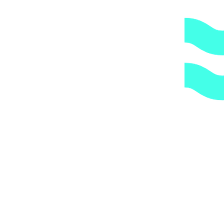
компания всегда оставляет за собой право сделать
дополнительную обрешетку груза, который по их
мнению является хрупким или имеет класс
опасности, это, в свою очередь, увеличивает
стоимость доставки согласно их прайс-листу.
Артикул:
e789ca8e0e77
Категории:
Трубы и держатели
,
Трубы
и фитинги
,
Хомуты
1.
Доступные цены.
Прямые поставки оборудования.