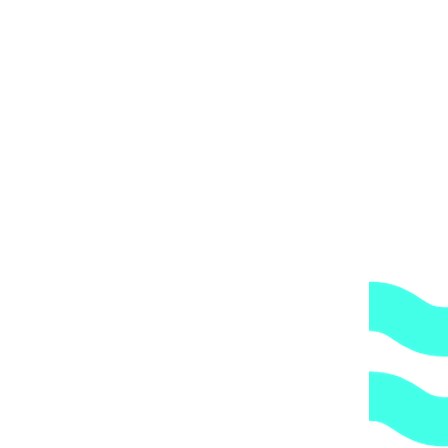
ол 45 град. 200 мм / Plimat
а 73 ₽.
66
₽
Текущая цена: 66 ₽.