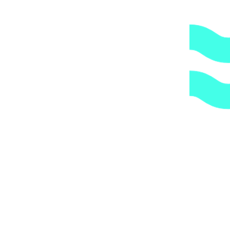
либо, заказав дополнительно экспедирование по городу,
по указанному Вами адресу.
ОБРАТИТЕ ВНИМАНИЕ,
что транспортная
компания всегда оставляет за собой право сделать
дополнительную обрешетку груза, который по их
мнению является хрупким или имеет класс
опасности, это, в свою очередь, увеличивает
стоимость доставки согласно их прайс-листу.
Артикул:
UTB03040
Категории:
Трубы и держатели
,
Трубы и
фитинги
,
Хомуты
1.
Доступные цены.
Прямые поставки оборудования.