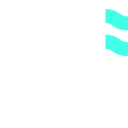
по указанному Вами адресу.
ОБРАТИТЕ ВНИМАНИЕ,
что транспортная
компания всегда оставляет за собой право сделать
дополнительную обрешетку груза, который по их
мнению является хрупким или имеет класс
опасности, это, в свою очередь, увеличивает
стоимость доставки согласно их прайс-листу.
Артикул:
1010032
Категории:
Трубы и держатели
,
Трубы и
фитинги
,
Хомуты
1.
Доступные цены.
Прямые поставки оборудования.