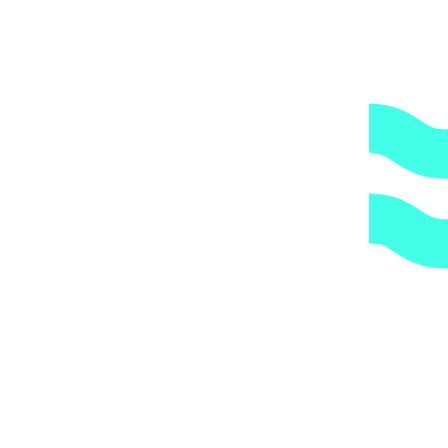
по указанному Вами адресу.
ОБРАТИТЕ ВНИМАНИЕ,
что транспортная
компания всегда оставляет за собой право сделать
дополнительную обрешетку груза, который по их
мнению является хрупким или имеет класс
опасности, это, в свою очередь, увеличивает
стоимость доставки согласно их прайс-листу.
Артикул:
5440
Категории:
Трубы и держатели
,
Трубы и
фитинги
,
Хомуты
1.
Доступные цены.
Прямые поставки оборудования.