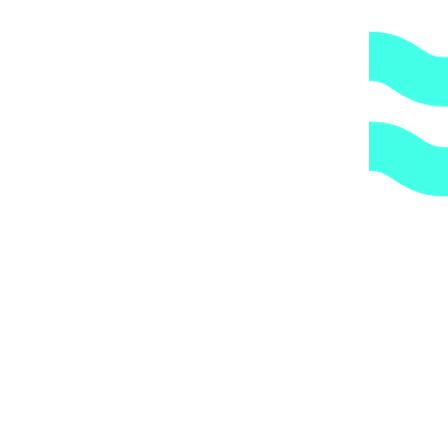
по указанному Вами адресу.
ОБРАТИТЕ ВНИМАНИЕ,
что транспортная
компания всегда оставляет за собой право сделать
дополнительную обрешетку груза, который по их
мнению является хрупким или имеет класс
опасности, это, в свою очередь, увеличивает
стоимость доставки согласно их прайс-листу.
Артикул:
18797
Категории:
Трубы и держатели
,
Трубы и
фитинги
,
Хомуты
1.
Доступные цены.
Прямые поставки оборудования.