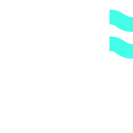
дополнительную обрешетку груза, который по их
мнению является хрупким или имеет класс
опасности, это, в свою очередь, увеличивает
стоимость доставки согласно их прайс-листу.
Артикул:
78b37af02ef1
Категории:
Трубы и держатели
,
Трубы
и фитинги
,
Хомуты
1.
Доступные цены.
Прямые поставки оборудования.