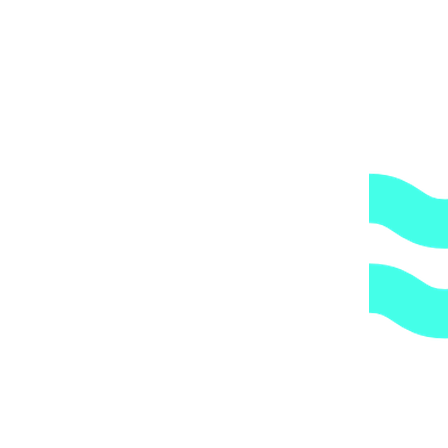
Артикул:
2841add753c7
Категории:
Трубы и держатели
,
Трубы
и фитинги
,
Хомуты
1.
Доступные цены.
Прямые поставки оборудования.
2.
Гарантия.