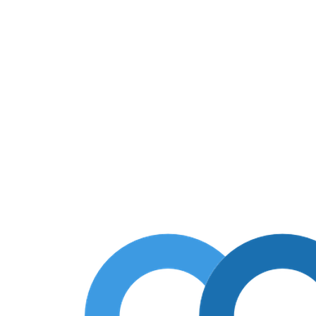
авления потока жидкости в трубопроводе. Обратные клапаны
ого ПВХ. Устойчивость к химии и окислению.