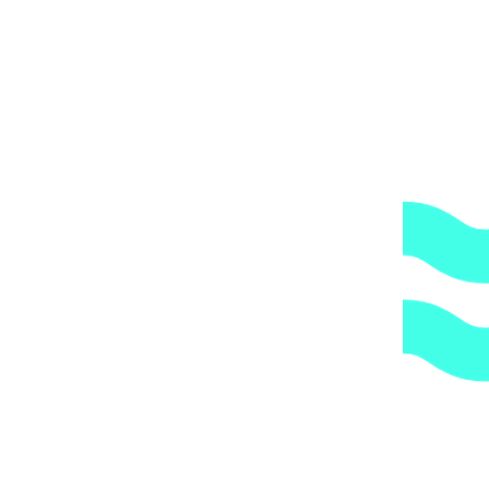
Артикул:
7044fcecf655
Категории:
Трубы и держатели
,
Трубы
и фитинги
,
Хомуты
1.
Доступные цены.
Прямые поставки оборудования.
2.
Гарантия.