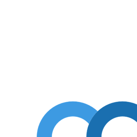
oraplax арт. 2710075