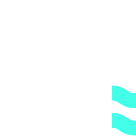
0 / Coraplax арт. 2710140
4355
₽