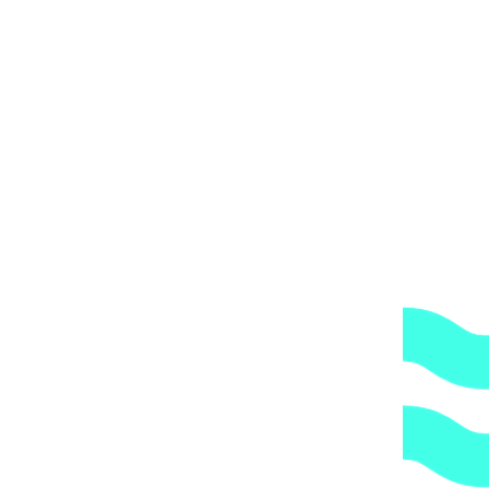
Электронный солеметр Lovibond арт. 1009297
24005
₽
Назад в каталог
Следующий продукт