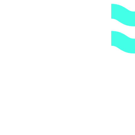
дополнительную обрешетку груза, который по их
мнению является хрупким или имеет класс
опасности, это, в свою очередь, увеличивает
стоимость доставки согласно их прайс-листу.
Артикул:
165
Категории:
Разделительные дорожки и
указатели
,
Спортивные бассейны
1.
Доступные цены.
Прямые поставки оборудования.