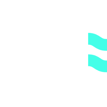
Вы получите груз на терминале ТК в своем городе,
либо, заказав дополнительно экспедирование по городу,
по указанному Вами адресу.
ОБРАТИТЕ ВНИМАНИЕ,
что транспортная
компания всегда оставляет за собой право сделать
дополнительную обрешетку груза, который по их
мнению является хрупким или имеет класс
опасности, это, в свою очередь, увеличивает
стоимость доставки согласно их прайс-листу.
Артикул:
WTMTRPLBLPRO
Категории:
Комплектующие и
принадлежности для подводных пылесосов
,
Пылесосы, сачки,
щетки
1.
Доступные цены.
Прямые поставки оборудования.