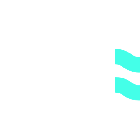
Артикул:
453e98cda28f
Категории:
Комплектующие и
принадлежности для подводных пылесосов
,
Пылесосы, сачки,
щетки
1.
Доступные цены.
Прямые поставки оборудования.
2.