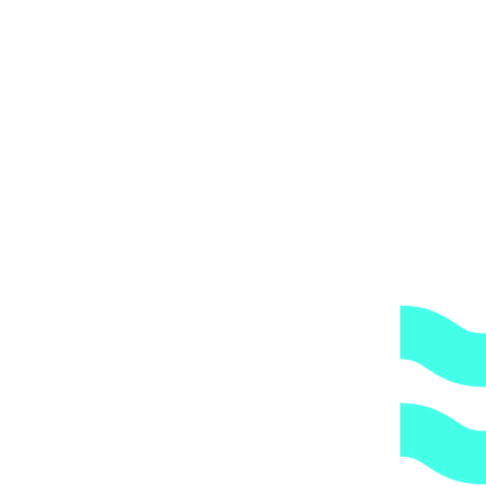
к AquaViva ASP-55K 16 кВт