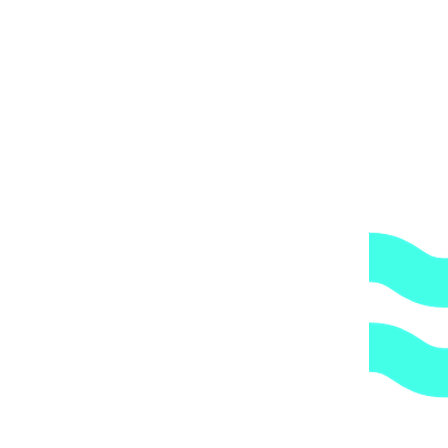
либо, заказав дополнительно экспедирование по городу,
по указанному Вами адресу.
ОБРАТИТЕ ВНИМАНИЕ,
что транспортная
компания всегда оставляет за собой право сделать
дополнительную обрешетку груза, который по их
мнению является хрупким или имеет класс
опасности, это, в свою очередь, увеличивает
стоимость доставки согласно их прайс-листу.
Артикул:
9400400020
Категории:
Запчасти и принадлежности
оборудования дезинфекции
,
Оборудование для дезинфекции
,
Ячейки для датчиков
1.
Доступные цены.
Прямые поставки оборудования.