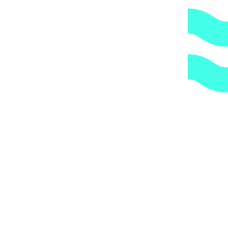
Вы получите груз на терминале ТК в своем городе,
либо, заказав дополнительно экспедирование по городу,
по указанному Вами адресу.
ОБРАТИТЕ ВНИМАНИЕ,
что транспортная
компания всегда оставляет за собой право сделать
дополнительную обрешетку груза, который по их
мнению является хрупким или имеет класс
опасности, это, в свою очередь, увеличивает
стоимость доставки согласно их прайс-листу.
Артикул:
0204-025-00
Категории:
Оборудование для
дезинфекции
,
Расходники оборудования дезинфекции
,
Шланговая арматура
1.
Доступные цены.
Прямые поставки оборудования.