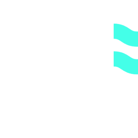
компания всегда оставляет за собой право сделать
дополнительную обрешетку груза, который по их
мнению является хрупким или имеет класс
опасности, это, в свою очередь, увеличивает
стоимость доставки согласно их прайс-листу.
Артикул:
BD0478BA00A00
Категории:
Насосы дозирования
,
Насосы дозирования реагентов
,
Оборудование для
дезинфекции
1.
Доступные цены.
Прямые поставки оборудования.