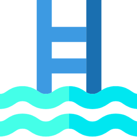
под шланг забор арт. 7164550