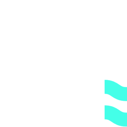
3~ 380-480 В арт. 297.0550.402
171071
₽
21-41 / 47, d=63 мм арт. 292.1472.111
423
₽
) Hugo Lahme RG 2,6 кВт NW75 